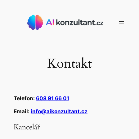
Přeskočit
na
obsah
Kontakt
Telefon:
608 91 66 01
Email:
info@aikonzultant.cz
Kancelář